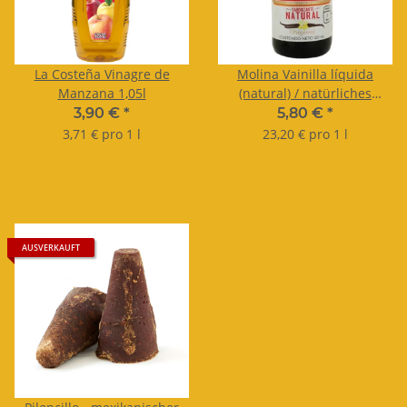
La Costeña Vinagre de
Molina Vainilla líquida
Manzana 1,05l
(natural) / natürliches
flüssiges Vanillearoma
3,90 €
*
5,80 €
*
(natürlich) 250ml
3,71 € pro 1 l
23,20 € pro 1 l
AUSVERKAUFT