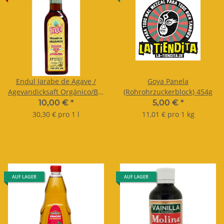
Endul Jarabe de Agave /
Goya Panela
Agevandicksaft Orgánico/Bio
(Rohrohrzuckerblock) 454g
330ml
10,00 €
*
5,00 €
*
30,30 € pro 1 l
11,01 € pro 1 kg
AUF LAGER
AUF LAGER