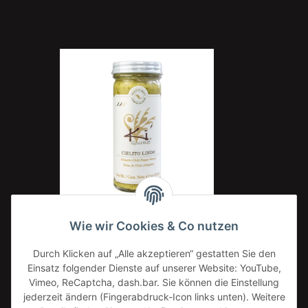
Wie wir Cookies & Co nutzen
Ki Gourmet Cielito Lindo Salsa de chile Jalapeño
I
Durch Klicken auf „Alle akzeptieren“ gestatten Sie den
133g
Einsatz folgender Dienste auf unserer Website: YouTube,
7,00 €
*
Vimeo, ReCaptcha, dash.bar. Sie können die Einstellung
52,63 € pro 1 kg
jederzeit ändern (Fingerabdruck-Icon links unten). Weitere